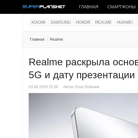
ГЛАВНАЯ
СМАРТФОНЫ
XIAOMI
SAMSUNG
HONOR
REALME
HUAWEI
Главная
/
Realme
Realme раскрыла осно
5G и дату презентации
03.06.2026 10:36
Автор:
Егор Лобачев