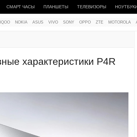
СМАРТ ЧАСЫ
ПЛАНШЕТЫ
ТЕЛЕВИЗОРЫ
НОУТБУК
IQOO
NOKIA
ASUS
VIVO
SONY
OPPO
ZTE
MOTOROLA
вные характеристики P4R