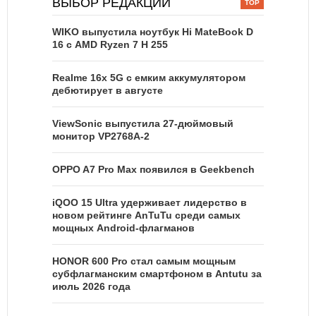
ВЫБОР РЕДАКЦИИ
WIKO выпустила ноутбук Hi MateBook D
16 с AMD Ryzen 7 H 255
Realme 16x 5G с емким аккумулятором
дебютирует в августе
ViewSonic выпустила 27-дюймовый
монитор VP2768A-2
OPPO A7 Pro Max появился в Geekbench
iQOO 15 Ultra удерживает лидерство в
новом рейтинге AnTuTu среди самых
мощных Android-флагманов
HONOR 600 Pro стал самым мощным
субфлагманским смартфоном в Antutu за
июль 2026 года