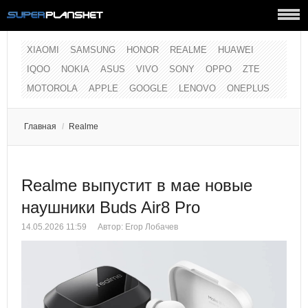
XIAOMI
SAMSUNG
HONOR
REALME
HUAWEI
IQOO
NOKIA
ASUS
VIVO
SONY
OPPO
ZTE
MOTOROLA
APPLE
GOOGLE
LENOVO
ONEPLUS
Главная
/
Realme
Realme выпустит в мае новые
наушники Buds Air8 Pro
14.05.2026 11:59
Автор:
Егор Лобачев