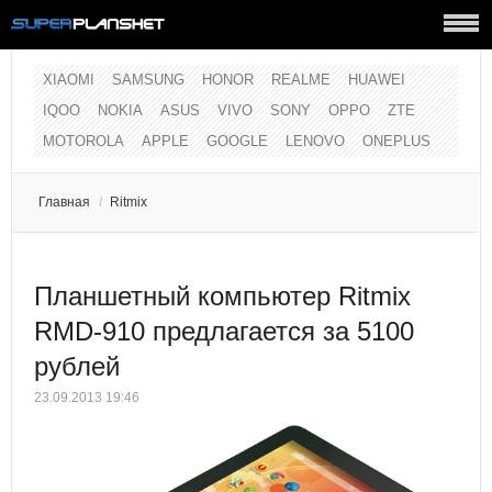
XIAOMI
SAMSUNG
HONOR
REALME
HUAWEI
IQOO
NOKIA
ASUS
VIVO
SONY
OPPO
ZTE
MOTOROLA
APPLE
GOOGLE
LENOVO
ONEPLUS
Главная
/
Ritmix
Планшетный компьютер Ritmix
RMD-910 предлагается за 5100
рублей
23.09.2013 19:46