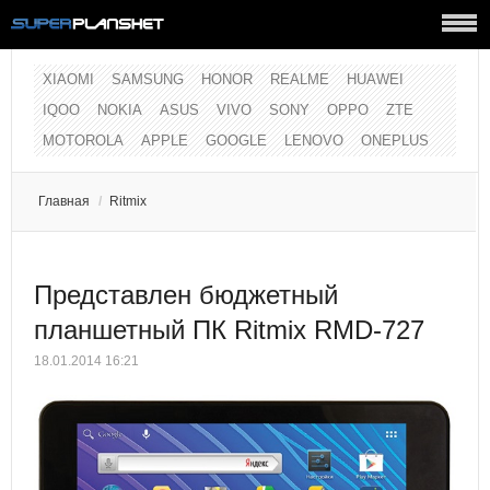
XIAOMI
SAMSUNG
HONOR
REALME
HUAWEI
IQOO
NOKIA
ASUS
VIVO
SONY
OPPO
ZTE
MOTOROLA
APPLE
GOOGLE
LENOVO
ONEPLUS
Главная
/
Ritmix
Представлен бюджетный
планшетный ПК Ritmix RMD-727
18.01.2014 16:21