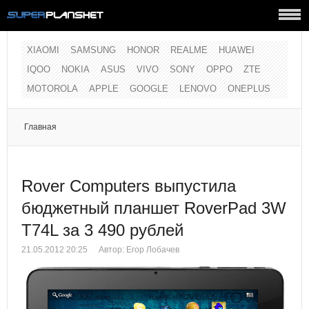
XIAOMI
SAMSUNG
HONOR
REALME
HUAWEI
IQOO
NOKIA
ASUS
VIVO
SONY
OPPO
ZTE
MOTOROLA
APPLE
GOOGLE
LENOVO
ONEPLUS
Главная
Rover Computers выпустила
бюджетный планшет RoverPad 3W
T74L за 3 490 рублей
21.05.2012 20:25
Автор: Егор Лобачев