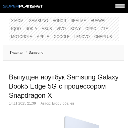
XIAOMI
SAMSUNG
HONOR
REALME
HUAWEI
IQOO
NOKIA
ASUS
VIVO
SONY
OPPO
ZTE
MOTOROLA
APPLE
GOOGLE
LENOVO
ONEPLUS
Главная
/
Samsung
Выпущен ноутбук Samsung Galaxy
Book5 Edge 5G c процессором
Snapdragon X
14.11.2025 21:39
Автор:
Егор Лобачев