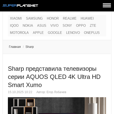
XIAOMI
SAMSUNG
HONOR
REALME
HUAWEI
IQOO
NOKIA
ASUS
VIVO
SONY
OPPO
ZTE
MOTOROLA
APPLE
GOOGLE
LENOVO
ONEPLUS
Главная
/
Sharp
Sharp представила телевизоры
серии AQUOS QLED 4K Ultra HD
Smart Xumo
15.10.2025 10:22
Автор:
Егор Лобачев