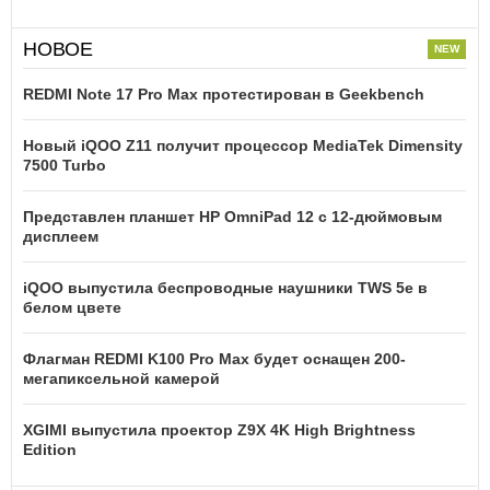
НОВОЕ
REDMI Note 17 Pro Max протестирован в Geekbench
Новый iQOO Z11 получит процессор MediaTek Dimensity
7500 Turbo
Представлен планшет HP OmniPad 12 с 12-дюймовым
дисплеем
iQOO выпустила беспроводные наушники TWS 5e в
белом цвете
Флагман REDMI K100 Pro Max будет оснащен 200-
мегапиксельной камерой
XGIMI выпустила проектор Z9X 4K High Brightness
Edition