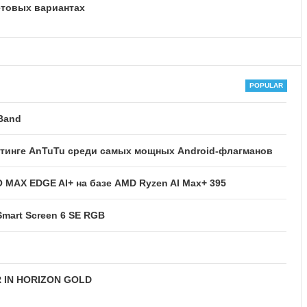
етовых вариантах
Band
ейтинге AnTuTu среди самых мощных Android-флагманов
MAX EDGE AI+ на базе AMD Ryzen AI Max+ 395
mart Screen 6 SE RGB
R IN HORIZON GOLD