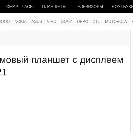
СМАРТ ЧАСЫ
ПЛАНШЕТЫ
ТЕЛЕВИЗОРЫ
НОУТБУК
IQOO
NOKIA
ASUS
VIVO
SONY
OPPO
ZTE
MOTOROLA
ймовый планшет с дисплеем
21