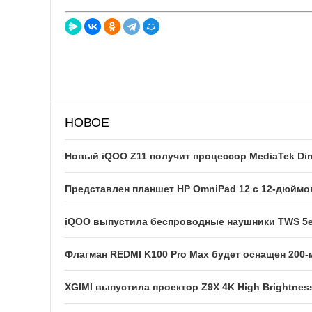
НОВОЕ
Новый iQOO Z11 получит процессор MediaTek Dim
Представлен планшет HP OmniPad 12 с 12-дюйм
iQOO выпустила беспроводные наушники TWS 5e
Флагман REDMI K100 Pro Max будет оснащен 200
XGIMI выпустила проектор Z9X 4K High Brightness