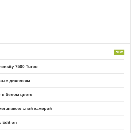
ensity 7500 Turbo
овым дисплеем
 в белом цвете
-мегапиксельной камерой
 Edition