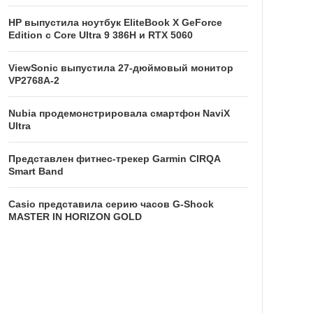
HP выпустила ноутбук EliteBook X GeForce
Edition с Core Ultra 9 386H и RTX 5060
ViewSonic выпустила 27-дюймовый монитор
VP2768A-2
Nubia продемонстрировала смартфон NaviX
Ultra
Представлен фитнес-трекер Garmin CIRQA
Smart Band
Casio представила серию часов G-Shock
MASTER IN HORIZON GOLD