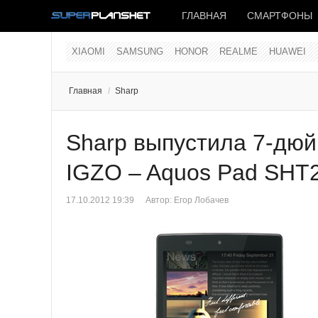
ГЛАВНАЯ
СМАРТФОНЫ
XIAOMI
SAMSUNG
HONOR
REALME
HUAWEI
Главная
/
Sharp
Sharp выпустила 7-дю
IGZO – Aquos Pad SHT
17.10.2012 19:39
Автор:
Егор Лобачев