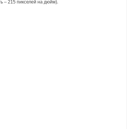
ь – 215 пикселей на дюйм).