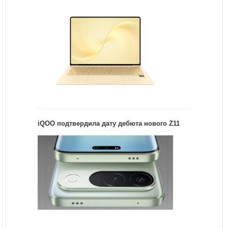
iQOO подтвердила дату дебюта нового Z11