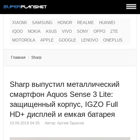
XIAOMI
SAMSUNG
HONOR
REALME
HUAWEI
IQOO
NOKIA
ASUS
VIVO
SONY
OPPO
ZTE
MOTOROLA
APPLE
GOOGLE
LENOVO
ONEPLUS
Главная
/
Sharp
Sharp выпустил металлический
смартфон Aquos Sense 3 Lite:
защищенный корпус, IGZO Full
HD+ дисплей и емкая батарея
10.09.2019 04:35
Автор:
Артем Тарасов