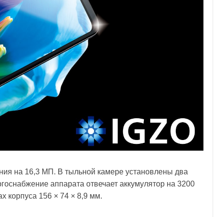
ия на 16,3 МП. В тыльной камере установлены два
ргоснабжение аппарата отвечает аккумулятор на 3200
 корпуса 156 × 74 × 8,9 мм.