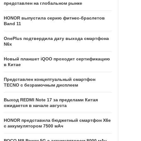
представлен на глобальном рынке
HONOR выпустила серию фитнес-браслетов
Band 11
OnePlus подтвердила дату выхода смартфона
N6x
Новый планшет iQOO проходит сертификацию
в Китае
Представлен концептуальный смартфон
TECNO с безрамочным дисплеем
Выход REDMI Note 17 за пределами Китая
ожидается в начале августа
HONOR представила бюджетный смартфон X6e
с аккумулятором 7500 мАч
POCO M8 Power 5G с аккумулятором 8000 мАч