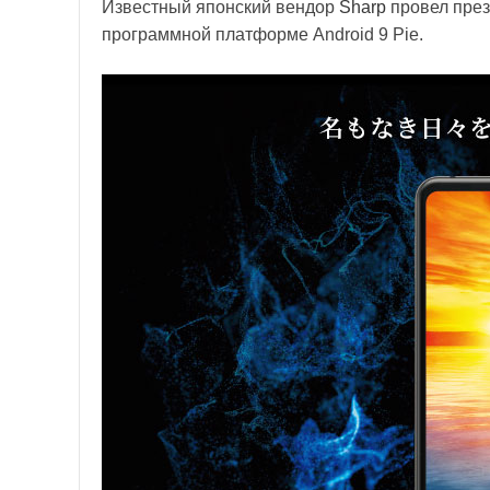
Известный японский вендор
Sharp
провел през
программной платформе Android 9 Pie.