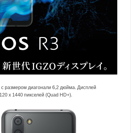
 с размером диагонали 6,2 дюйма. Дисплей
20 х 1440 пикселей (Quad HD+).