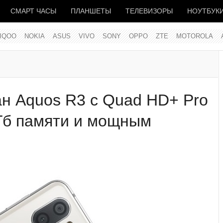
СМАРТ ЧАСЫ
ПЛАНШЕТЫ
ТЕЛЕВИЗОРЫ
НОУТБУК
IQOO
NOKIA
ASUS
VIVO
SONY
OPPO
ZTE
MOTOROLA
н Aquos R3 с Quad HD+ Pro
Гб памяти и мощным