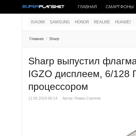
ГЛАВНАЯ
СМАРТФОНЫ
XIAOMI
SAMSUNG
HONOR
REALME
HUAWEI
Главная
/
Sharp
Sharp выпустил флагма
IGZO дисплеем, 6/128 
процессором
12.05.2019 00:14
Автор:
Роман Сергеев