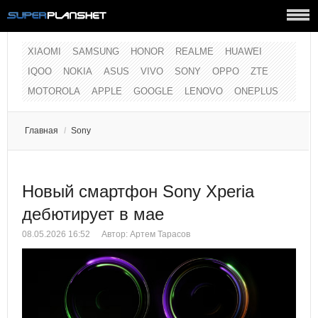
XIAOMI
SAMSUNG
HONOR
REALME
HUAWEI
IQOO
NOKIA
ASUS
VIVO
SONY
OPPO
ZTE
MOTOROLA
APPLE
GOOGLE
LENOVO
ONEPLUS
Главная
/
Sony
Новый смартфон Sony Xperia
дебютирует в мае
08.05.2026 16:52
Автор:
Артем Тарасов