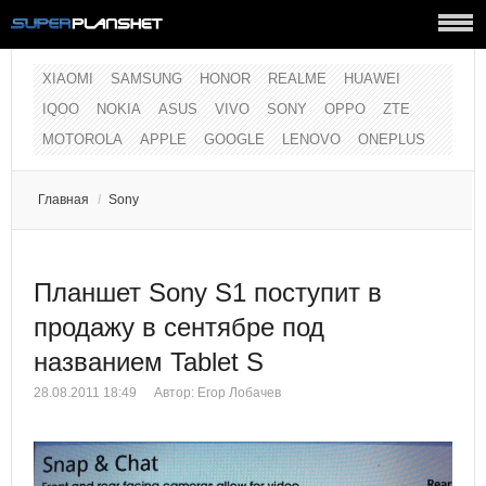
XIAOMI
SAMSUNG
HONOR
REALME
HUAWEI
IQOO
NOKIA
ASUS
VIVO
SONY
OPPO
ZTE
MOTOROLA
APPLE
GOOGLE
LENOVO
ONEPLUS
Главная
/
Sony
Планшет Sony S1 поступит в
продажу в сентябре под
названием Tablet S
28.08.2011 18:49
Автор:
Егор Лобачев