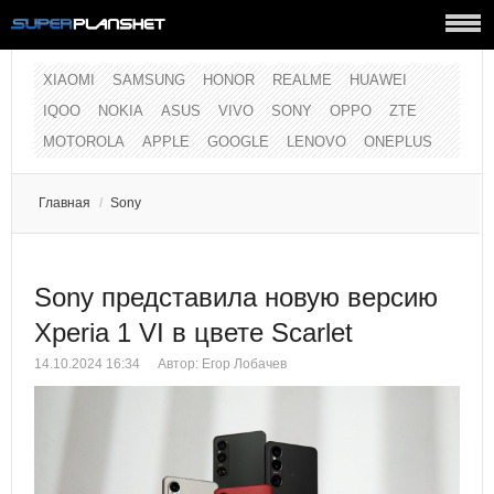
XIAOMI
SAMSUNG
HONOR
REALME
HUAWEI
IQOO
NOKIA
ASUS
VIVO
SONY
OPPO
ZTE
MOTOROLA
APPLE
GOOGLE
LENOVO
ONEPLUS
Главная
/
Sony
Sony представила новую версию
Xperia 1 VI в цвете Scarlet
14.10.2024 16:34
Автор:
Егор Лобачев