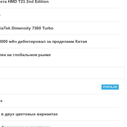
та HMD T21 2nd Edition
o
iaTek Dimensity 7360 Turbo
8000 мАч дебютировал за пределами Китая
лен на глобальном рынке
6x
в двух цветовых вариантах