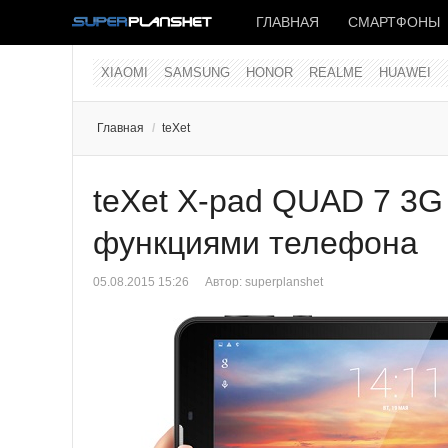
ГЛАВНАЯ
СМАРТФОНЫ
XIAOMI
SAMSUNG
HONOR
REALME
HUAWEI
Главная
/
teXet
teXet X-pad QUAD 7 3G
функциями телефона
05.08.2015 15:26
Автор:
superplanshet