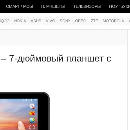
СМАРТ ЧАСЫ
ПЛАНШЕТЫ
ТЕЛЕВИЗОРЫ
НОУТБУК
IQOO
NOKIA
ASUS
VIVO
SONY
OPPO
ZTE
MOTOROLA
 – 7-дюймовый планшет с