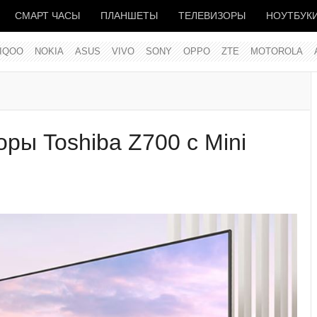
СМАРТ ЧАСЫ
ПЛАНШЕТЫ
ТЕЛЕВИЗОРЫ
НОУТБУК
IQOO
NOKIA
ASUS
VIVO
SONY
OPPO
ZTE
MOTOROLA
ры Toshiba Z700 с Mini