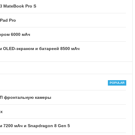
I MateBook Pro S
Pad Pro
тором 6000 мАч
м OLED-экраном и батареей 8500 мАч
-МП фронтальную камеры
6x
м 7200 мАч и Snapdragon 8 Gen 5