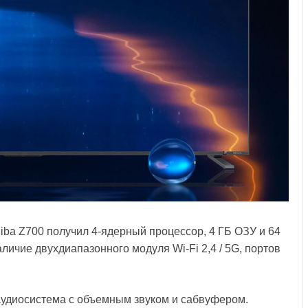
hiba Z700 получил 4-ядерный процессор, 4 ГБ ОЗУ и 64
личие двухдиапазонного модуля Wi-Fi 2,4 / 5G, портов
 аудиосистема с объемным звуком и сабвуфером.