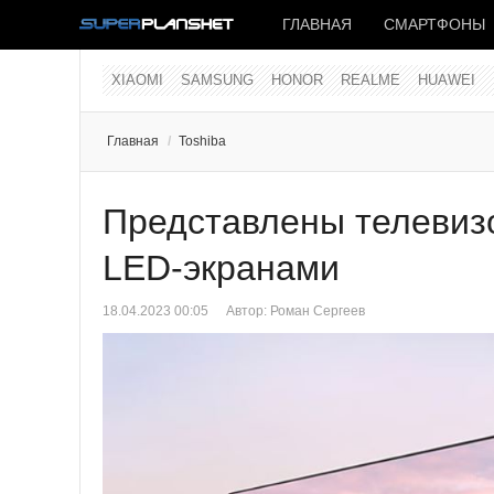
ГЛАВНАЯ
СМАРТФОНЫ
XIAOMI
SAMSUNG
HONOR
REALME
HUAWEI
Главная
/
Toshiba
Представлены телевизо
LED-экранами
18.04.2023 00:05
Автор:
Роман Сергеев