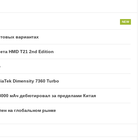
етовых вариантах
та HMD T21 2nd Edition
o
iaTek Dimensity 7360 Turbo
8000 мАч дебютировал за пределами Китая
лен на глобальном рынке