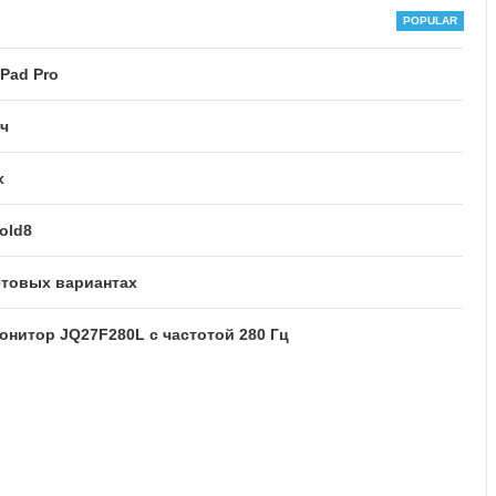
Pad Pro
Ач
x
old8
етовых вариантах
нитор JQ27F280L с частотой 280 Гц