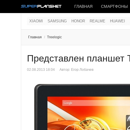
ГЛАВНАЯ
СМАРТФОНЫ
XIAOMI
SAMSUNG
HONOR
REALME
HUAWEI
Главная
/
Treelogic
Представлен планшет T
02.08.2013 18:04
Автор:
Егор Лобачев