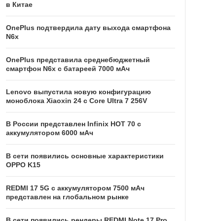
в Китае
OnePlus подтвердила дату выхода смартфона
N6x
OnePlus представила среднебюджетный
смартфон N6x с батареей 7000 мАч
Lenovo выпустила новую конфигурацию
моноблока Xiaoxin 24 с Core Ultra 7 256V
В России представлен Infinix HOT 70 с
аккумулятором 6000 мАч
В сети появились основные характеристики
OPPO K15
REDMI 17 5G c аккумулятором 7500 мАч
представлен на глобальном рынке
В сети появились рендеры REDMI Note 17 Pro