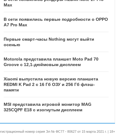
Max
В сети появились первые подробности о OPPO
A7 Pro Max
Первые смарт-часы Nothing могут выйти
осенью
Motorola представила планшет Moto Pad 70
Groove с 12,1-дюймовым дисплеем
Xiaomi выпустила новую версию планшета
REDMI K Pad 2 с 16 Гб ОЗУ и 256 Гб флэш-
памяти
MSI представила игровой монитор MAG
325CQPF E18 с изогнутым дисплеем
 Регистрационный номер серия Эл № ФС77 - 80627 от 15 марта 2021 г. | 18+