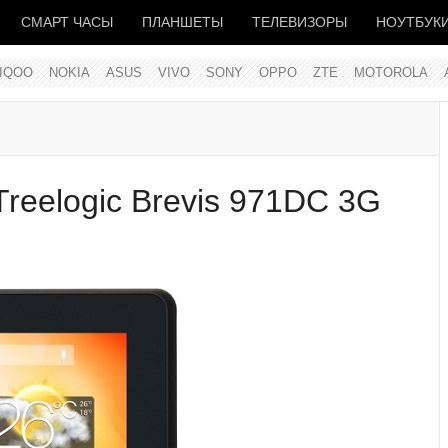
СМАРТ ЧАСЫ
ПЛАНШЕТЫ
ТЕЛЕВИЗОРЫ
НОУТБУК
IQOO
NOKIA
ASUS
VIVO
SONY
OPPO
ZTE
MOTOROLA
reelogic Brevis 971DC 3G