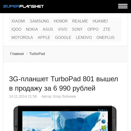
XIAOMI
SAMSUNG
HONOR
REALME
HUAWEI
IQOO
NOKIA
ASUS
VIVO
SONY
OPPO
ZTE
MOTOROLA
APPLE
GOOGLE
LENOVO
ONEPLUS
Главная
/
TurboPad
3G-планшет TurboPad 801 вышел
в продажу за 6 990 рублей
14.11.2014 21:58
Автор:
Егор Лобачев