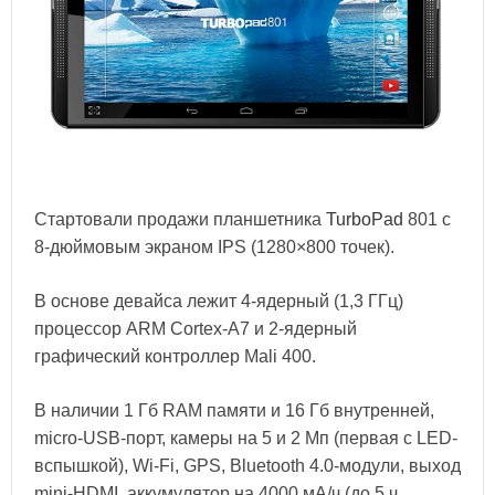
Стартовали продажи планшетника
TurboPad
801 с
8-дюймовым экраном IPS (1280×800 точек).
В основе девайса лежит 4-ядерный (1,3 ГГц)
процессор ARM Cortex-A7 и 2-ядерный
графический контроллер Mali 400.
В наличии 1 Гб RAM памяти и 16 Гб внутренней,
micro-USB-порт, камеры на 5 и 2 Мп (первая с LED-
вспышкой), Wi-Fi, GPS, Bluetooth 4.0-модули, выход
mini-HDMI, аккумулятор на 4000 мА/ч (до 5 ч.