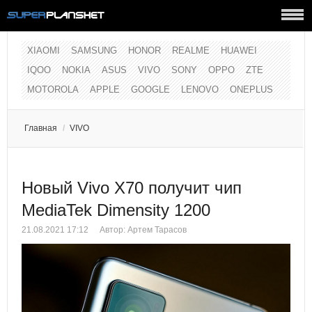
XIAOMI
SAMSUNG
HONOR
REALME
HUAWEI
IQOO
NOKIA
ASUS
VIVO
SONY
OPPO
ZTE
MOTOROLA
APPLE
GOOGLE
LENOVO
ONEPLUS
Главная
/
VIVO
Новый Vivo X70 получит чип
MediaTek Dimensity 1200
21.08.2021 17:12
Автор:
Артем Тарасов