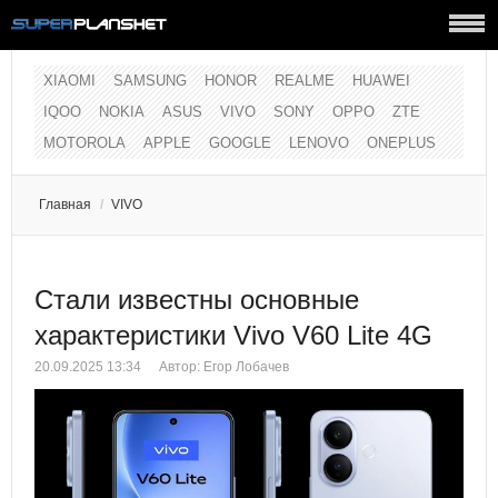
XIAOMI
SAMSUNG
HONOR
REALME
HUAWEI
IQOO
NOKIA
ASUS
VIVO
SONY
OPPO
ZTE
MOTOROLA
APPLE
GOOGLE
LENOVO
ONEPLUS
Главная
/
VIVO
Стали известны основные
характеристики Vivo V60 Lite 4G
20.09.2025 13:34
Автор:
Егор Лобачев