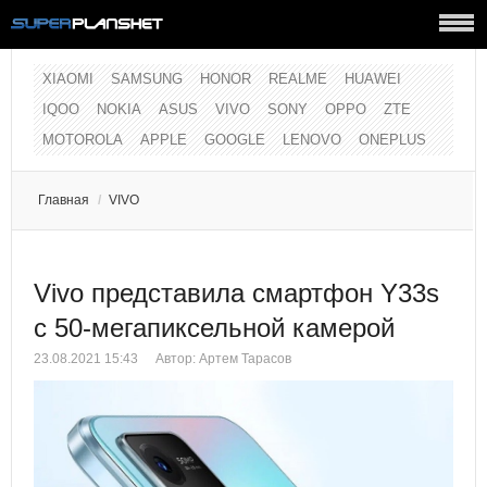
XIAOMI
SAMSUNG
HONOR
REALME
HUAWEI
IQOO
NOKIA
ASUS
VIVO
SONY
OPPO
ZTE
MOTOROLA
APPLE
GOOGLE
LENOVO
ONEPLUS
Главная
/
VIVO
Vivo представила смартфон Y33s
c 50-мегапиксельной камерой
23.08.2021 15:43
Автор:
Артем Тарасов