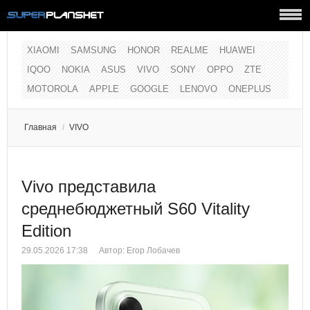
XIAOMI
SAMSUNG
HONOR
REALME
HUAWEI
IQOO
NOKIA
ASUS
VIVO
SONY
OPPO
ZTE
MOTOROLA
APPLE
GOOGLE
LENOVO
ONEPLUS
Главная
/
VIVO
Vivo представила
среднебюджетный S60 Vitality
Edition
29.05.2026 17:38
Автор:
Егор Лобачев