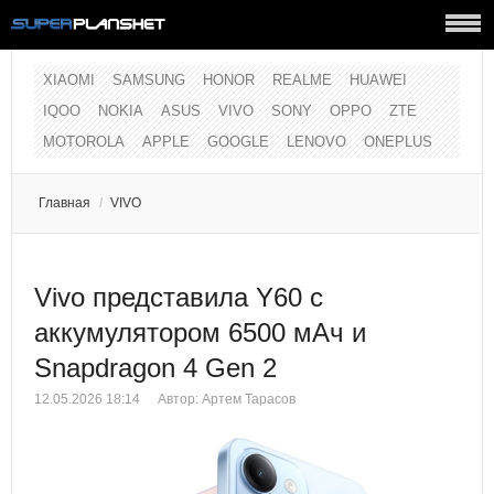
XIAOMI
SAMSUNG
HONOR
REALME
HUAWEI
IQOO
NOKIA
ASUS
VIVO
SONY
OPPO
ZTE
MOTOROLA
APPLE
GOOGLE
LENOVO
ONEPLUS
Главная
/
VIVO
Vivo представила Y60 с
аккумулятором 6500 мАч и
Snapdragon 4 Gen 2
12.05.2026 18:14
Автор:
Артем Тарасов