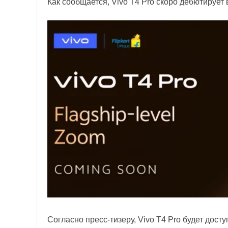
Как сообщается, Vivo T4 Pro скоро дебютирует 
Согласно пресс-тизеру, Vivo T4 Pro будет дост