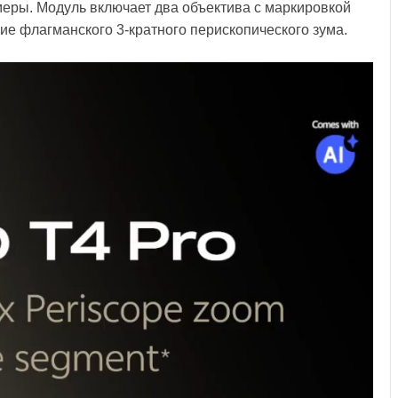
ры. Модуль включает два объектива с маркировкой
чие флагманского 3-кратного перископического зума.