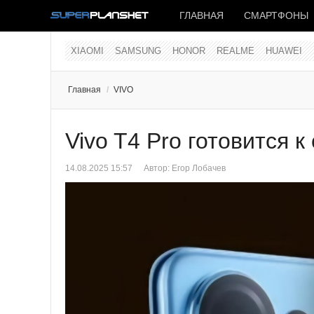
ГЛАВНАЯ
СМАРТФОНЫ
XIAOMI
SAMSUNG
HONOR
REALME
HUAWEI
Главная
/
VIVO
Vivo T4 Pro готовится 
14.08.2025 15:57
Автор:
Егор Лобачев