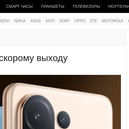
СМАРТ ЧАСЫ
ПЛАНШЕТЫ
ТЕЛЕВИЗОРЫ
НОУТБУК
IQOO
NOKIA
ASUS
VIVO
SONY
OPPO
ZTE
MOTOROLA
к скорому выходу