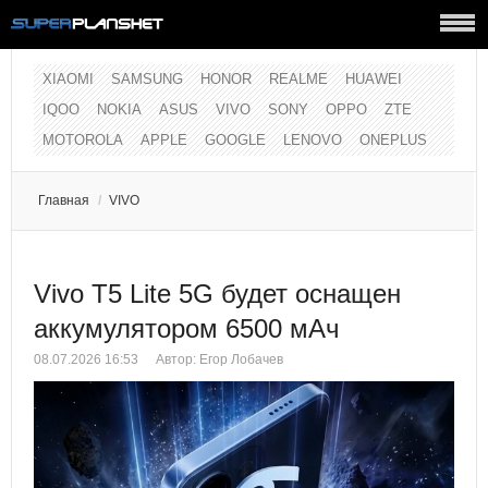
XIAOMI
SAMSUNG
HONOR
REALME
HUAWEI
IQOO
NOKIA
ASUS
VIVO
SONY
OPPO
ZTE
MOTOROLA
APPLE
GOOGLE
LENOVO
ONEPLUS
Главная
/
VIVO
Vivo T5 Lite 5G будет оснащен
аккумулятором 6500 мАч
08.07.2026 16:53
Автор:
Егор Лобачев