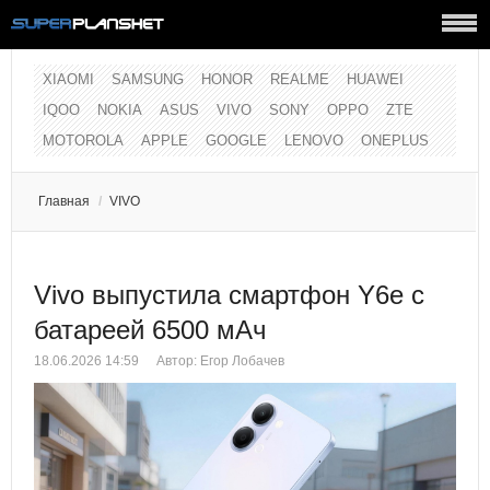
XIAOMI
SAMSUNG
HONOR
REALME
HUAWEI
IQOO
NOKIA
ASUS
VIVO
SONY
OPPO
ZTE
MOTOROLA
APPLE
GOOGLE
LENOVO
ONEPLUS
Главная
/
VIVO
Vivo выпустила смартфон Y6e с
батареей 6500 мАч
18.06.2026 14:59
Автор:
Егор Лобачев