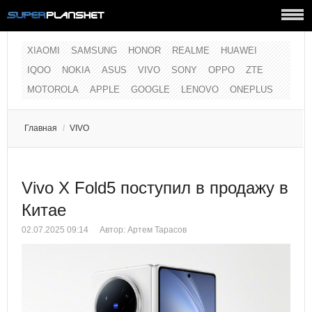
XIAOMI
SAMSUNG
HONOR
REALME
HUAWEI
IQOO
NOKIA
ASUS
VIVO
SONY
OPPO
ZTE
MOTOROLA
APPLE
GOOGLE
LENOVO
ONEPLUS
Главная
/
VIVO
Vivo X Fold5 поступил в продажу в
Китае
02.07.2025 09:14
Автор:
Артем Тарасов