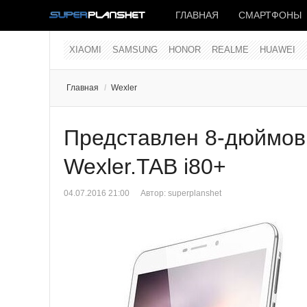
ГЛАВНАЯ
СМАРТФОНЫ
XIAOMI
SAMSUNG
HONOR
REALME
HUAWEI
Главная
/
Wexler
Представлен 8-дюймов
Wexler.TAB i80+
04.07.2016 21:00
Автор: superplanshet