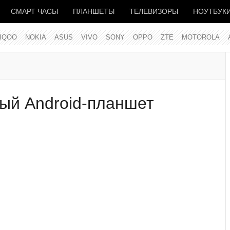
СМАРТ ЧАСЫ
ПЛАНШЕТЫ
ТЕЛЕВИЗОРЫ
НОУТБУК
IQOO
NOKIA
ASUS
VIVO
SONY
OPPO
ZTE
MOTOROLA
ый Android-планшет