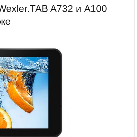
exler.TAB A732 и A100
аже