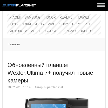
XIAOMI
SAMSUNG
HONOR
REALME
HUAWEI
IQOO
NOKIA
ASUS
VIVO
SONY
OPPO
ZTE
MOTOROLA
APPLE
GOOGLE
LENOVO
ONEPLUS
Главная
Обновленный планшет
Wexler.Ultima 7+ получил новые
камеры
20.02.2015 16:14
Автор:
superplanshet