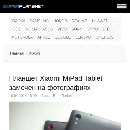
XIAOMI
SAMSUNG
HONOR
REALME
HUAWEI
IQOO
NOKIA
ASUS
VIVO
SONY
OPPO
ZTE
MOTOROLA
APPLE
GOOGLE
LENOVO
ONEPLUS
Главная
/
Xiaomi
Планшет Xiaomi MiPad Tablet
замечен на фотографиях
18.04.2014 16:09
Автор:
Егор Лобачев