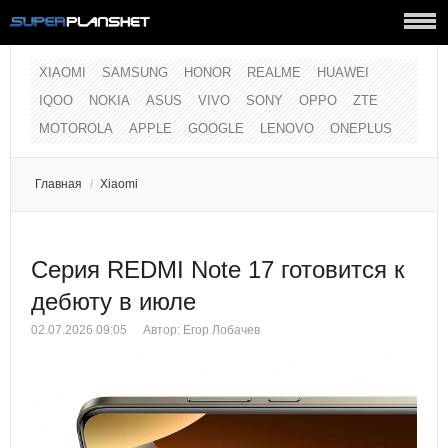
XIAOMI
SAMSUNG
HONOR
REALME
HUAWEI
IQOO
NOKIA
ASUS
VIVO
SONY
OPPO
ZTE
MOTOROLA
APPLE
GOOGLE
LENOVO
ONEPLUS
Главная
/
Xiaomi
Серия REDMI Note 17 готовится к
дебюту в июле
02.07.2026 09:05
Автор:
Егор Лобачев