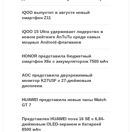
iQOO выпустит в августе новый
смартфон Z11
iQOO 15 Ultra удерживает лидерство в
новом рейтинге AnTuTu среди самых
мощных Android-флагманов
HONOR представила бюджетный
смартфон X6e с аккумулятором 7500 мАч
AOC представила двухрежимный
монитор K27U3F с 27-дюймовым
дисплеем
HUAWEI представила новые часы Watch
GT 7
Представлен HUAWEI nova 16 SE с 6,84-
дюймовым OLED-экраном и батареей
8500 мАч