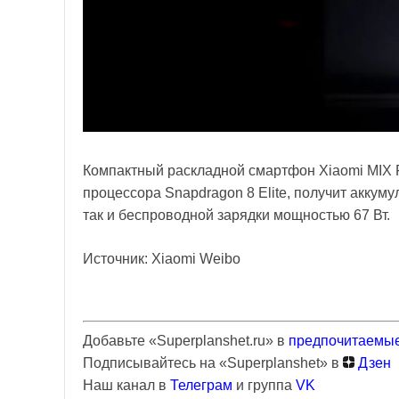
Компактный раскладной смартфон Xiaomi MIX Fl
процессора Snapdragon 8 Elite, получит аккум
так и беспроводной зарядки мощностью 67 Вт.
Источник: Xiaomi Weibo
Добавьте «Superplanshet.ru» в
предпочитаемые
Подписывайтесь на «Superplanshet» в
Дзен
Наш канал в
Телеграм
и группа
VK