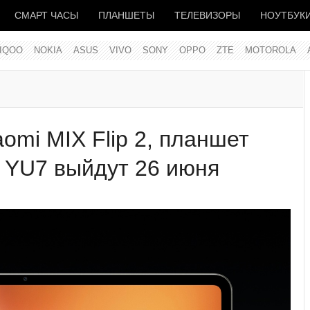
СМАРТ ЧАСЫ
ПЛАНШЕТЫ
ТЕЛЕВИЗОРЫ
НОУТБУК
IQOO
NOKIA
ASUS
VIVO
SONY
OPPO
ZTE
MOTOROLA
omi MIX Flip 2, планшет
р YU7 выйдут 26 июня