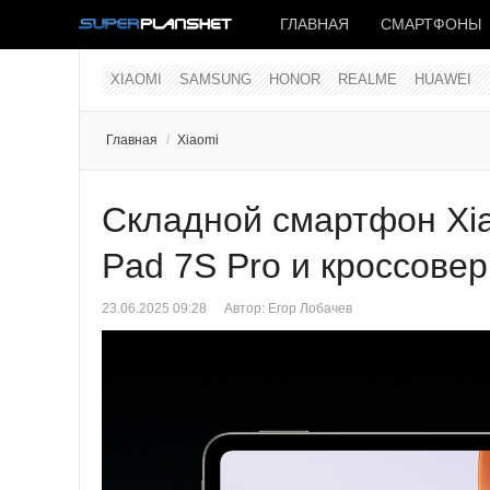
ГЛАВНАЯ
СМАРТФОНЫ
XIAOMI
SAMSUNG
HONOR
REALME
HUAWEI
Главная
/
Xiaomi
Складной смартфон Xia
Pad 7S Pro и кроссове
23.06.2025 09:28
Автор:
Егор Лобачев