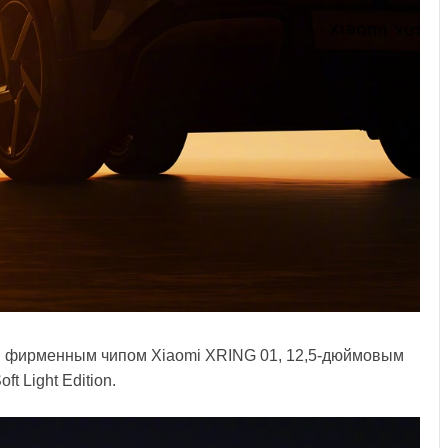
ён фирменным чипом Xiaomi XRING 01, 12,5-дюймовым
t Light Edition.