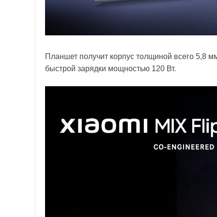
Планшет получит корпус толщиной всего 5,8 мм
быстрой зарядки мощностью 120 Вт.