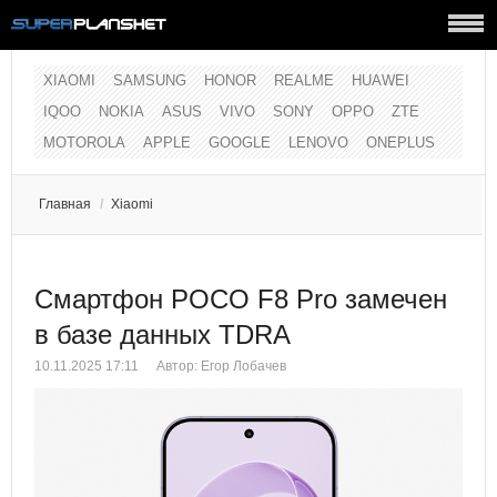
XIAOMI
SAMSUNG
HONOR
REALME
HUAWEI
IQOO
NOKIA
ASUS
VIVO
SONY
OPPO
ZTE
MOTOROLA
APPLE
GOOGLE
LENOVO
ONEPLUS
Главная
/
Xiaomi
Смартфон POCO F8 Pro замечен
в базе данных TDRA
10.11.2025 17:11
Автор:
Егор Лобачев