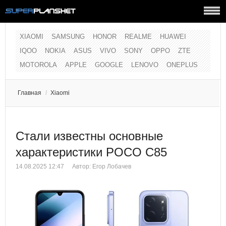
XIAOMI
SAMSUNG
HONOR
REALME
HUAWEI
IQOO
NOKIA
ASUS
VIVO
SONY
OPPO
ZTE
MOTOROLA
APPLE
GOOGLE
LENOVO
ONEPLUS
Главная
/
Xiaomi
Стали известны основные
характеристики POCO C85
14.08.2025 12:47
Автор:
Егор Лобачев