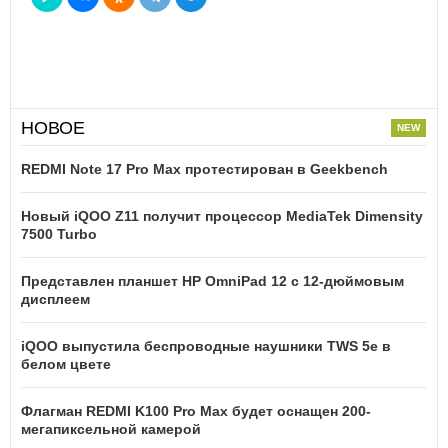
НОВОЕ
REDMI Note 17 Pro Max протестирован в Geekbench
Новый iQOO Z11 получит процессор MediaTek Dimensity
7500 Turbo
Представлен планшет HP OmniPad 12 с 12-дюймовым
дисплеем
iQOO выпустила беспроводные наушники TWS 5e в
белом цвете
Флагман REDMI K100 Pro Max будет оснащен 200-
мегапиксельной камерой