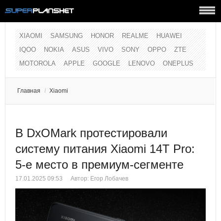
XIAOMI
SAMSUNG
HONOR
REALME
HUAWEI
IQOO
NOKIA
ASUS
VIVO
SONY
OPPO
ZTE
MOTOROLA
APPLE
GOOGLE
LENOVO
ONEPLUS
Главная
/
Xiaomi
В DxOMark протестировали
систему питания Xiaomi 14T Pro:
5-е место в премиум-сегменте
17.01.2025 09:53
Автор:
Егор Лобачев