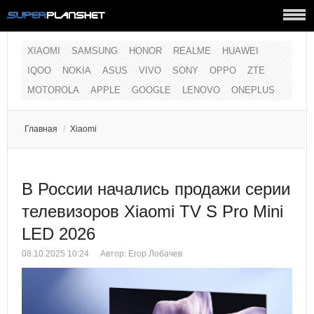
XIAOMI
SAMSUNG
HONOR
REALME
HUAWEI
IQOO
NOKIA
ASUS
VIVO
SONY
OPPO
ZTE
MOTOROLA
APPLE
GOOGLE
LENOVO
ONEPLUS
Главная
/
Xiaomi
В России начались продажи серии
телевизоров Xiaomi TV S Pro Mini
LED 2026
08.10.2025 10:24
Автор:
Егор Лобачев