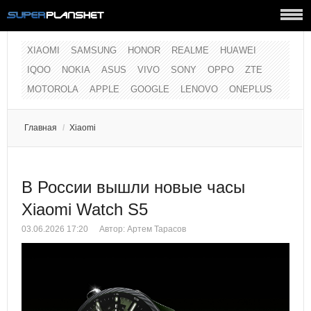
XIAOMI
SAMSUNG
HONOR
REALME
HUAWEI
IQOO
NOKIA
ASUS
VIVO
SONY
OPPO
ZTE
MOTOROLA
APPLE
GOOGLE
LENOVO
ONEPLUS
Главная
/
Xiaomi
В России вышли новые часы
Xiaomi Watch S5
03.06.2026 17:20
Автор:
Артем Тарасов