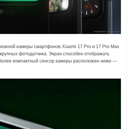
сновной камеры смартфонов Xiaomi 17 Pro и 17 Pro Max
 крупных фотодатчика. Экран способен отображать
, более компактный сенсор камеры расположен ниже —