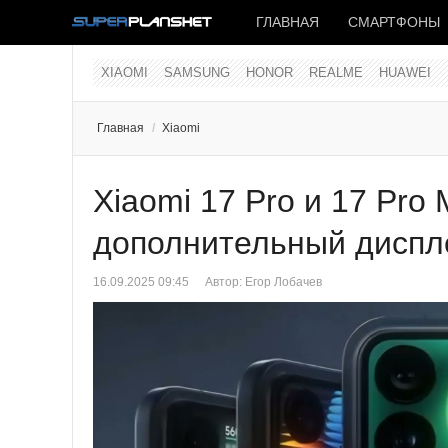
ГЛАВНАЯ
СМАРТФОНЫ
XIAOMI
SAMSUNG
HONOR
REALME
HUAWEI
Главная
/
Xiaomi
Xiaomi 17 Pro и 17 Pro
дополнительный диспл
16.09.2025 09:45
Автор:
Егор Лобачев