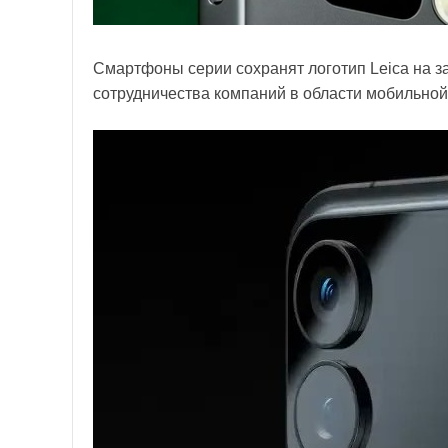
Смартфоны серии сохранят логотип Leica на 
сотрудничества компаний в области мобильно