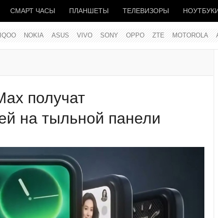
СМАРТ ЧАСЫ
ПЛАНШЕТЫ
ТЕЛЕВИЗОРЫ
НОУТБУК
IQOO
NOKIA
ASUS
VIVO
SONY
OPPO
ZTE
MOTOROLA
 Max получат
ей на тыльной панели