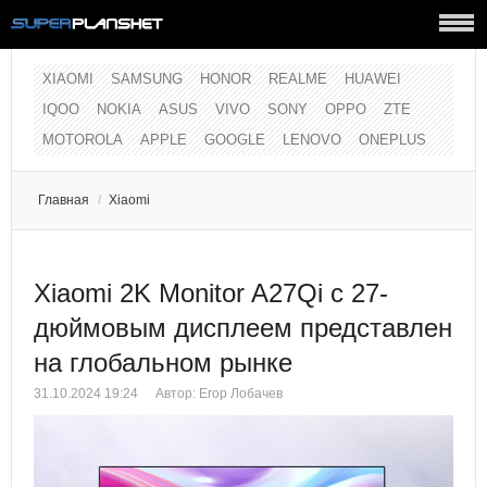
XIAOMI
SAMSUNG
HONOR
REALME
HUAWEI
IQOO
NOKIA
ASUS
VIVO
SONY
OPPO
ZTE
MOTOROLA
APPLE
GOOGLE
LENOVO
ONEPLUS
Главная
/
Xiaomi
Xiaomi 2K Monitor A27Qi с 27-
дюймовым дисплеем представлен
на глобальном рынке
31.10.2024 19:24
Автор:
Егор Лобачев