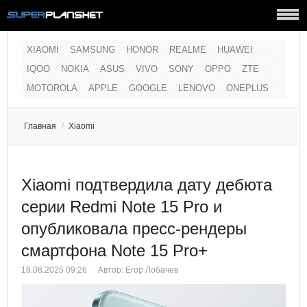
XIAOMI
SAMSUNG
HONOR
REALME
HUAWEI
IQOO
NOKIA
ASUS
VIVO
SONY
OPPO
ZTE
MOTOROLA
APPLE
GOOGLE
LENOVO
ONEPLUS
Главная
/
Xiaomi
Xiaomi подтвердила дату дебюта
серии Redmi Note 15 Pro и
опубликовала пресс-рендеры
смартфона Note 15 Pro+
18.08.2025 09:26
Автор:
Егор Лобачев