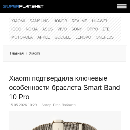
XIAOMI
SAMSUNG
HONOR
REALME
HUAWEI
IQOO
NOKIA
ASUS
VIVO
SONY
OPPO
ZTE
MOTOROLA
APPLE
GOOGLE
LENOVO
ONEPLUS
Главная
/
Xiaomi
Xiaomi подтвердила ключевые
особенности браслета Smart Band
10 Pro
15.05.2026 10:29
Автор:
Егор Лобачев