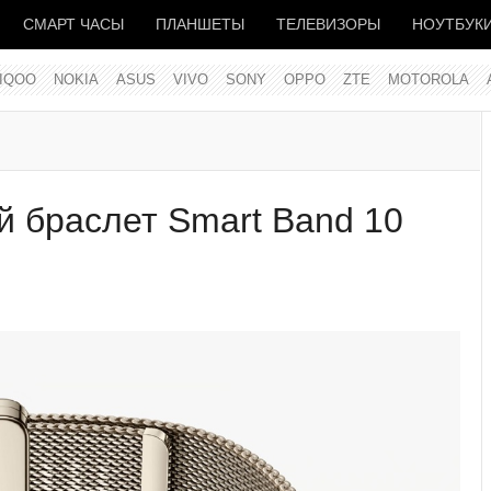
СМАРТ ЧАСЫ
ПЛАНШЕТЫ
ТЕЛЕВИЗОРЫ
НОУТБУК
IQOO
NOKIA
ASUS
VIVO
SONY
OPPO
ZTE
MOTOROLA
й браслет Smart Band 10