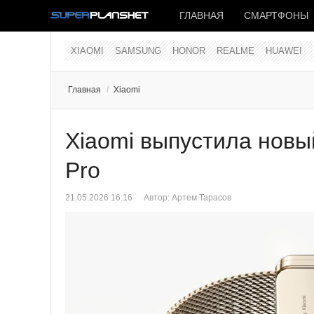
ГЛАВНАЯ
СМАРТФОНЫ
XIAOMI
SAMSUNG
HONOR
REALME
HUAWEI
Главная
/
Xiaomi
Xiaomi выпустила новы
Pro
21.05.2026 16:16
Автор:
Артем Тарасов