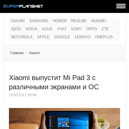
XIAOMI
SAMSUNG
HONOR
REALME
HUAWEI
IQOO
NOKIA
ASUS
VIVO
SONY
OPPO
ZTE
MOTOROLA
APPLE
GOOGLE
LENOVO
ONEPLUS
Главная
/
Xiaomi
Xiaomi выпустит Mi Pad 3 с
различными экранами и ОС
19.03.2017 20:08