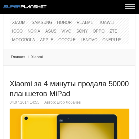
XIAOMI
SAMSUNG
HONOR
REALME
HUAWEI
IQOO
NOKIA
ASUS
VIVO
SONY
OPPO
ZTE
MOTOROLA
APPLE
GOOGLE
LENOVO
ONEPLUS
Главная
/
Xiaomi
Xiaomi за 4 минуты продала 50000
планшетов MiPad
04.07.2014 14:55
Автор:
Егор Лобачев