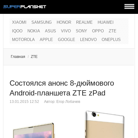
XIAOMI
SAMSUNG
HONOR
REALME
HUAWEI
IQOO
NOKIA
ASUS
VIVO
SONY
OPPO
ZTE
MOTOROLA
APPLE
GOOGLE
LENOVO
ONEPLUS
Главная
/
ZTE
Состоялся анонс 8-дюймового
Android-планшета ZTE zPad
13.01.2015 12:52
Автор:
Егор Лобачев