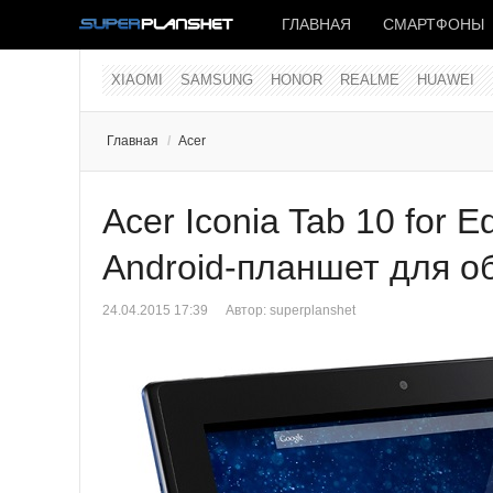
ГЛАВНАЯ
СМАРТФОНЫ
XIAOMI
SAMSUNG
HONOR
REALME
HUAWEI
Главная
/
Acer
Acer Iconia Tab 10 for 
Android-планшет для о
24.04.2015 17:39
Автор:
superplanshet