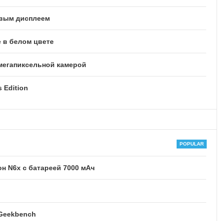
овым дисплеем
 в белом цвете
-мегапиксельной камерой
 Edition
 N6x с батареей 7000 мАч
 Geekbench