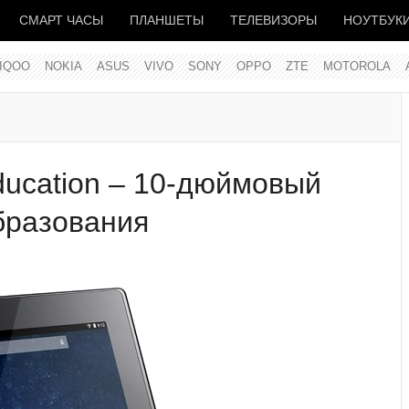
СМАРТ ЧАСЫ
ПЛАНШЕТЫ
ТЕЛЕВИЗОРЫ
НОУТБУК
IQOO
NOKIA
ASUS
VIVO
SONY
OPPO
ZTE
MOTOROLA
Education – 10-дюймовый
бразования