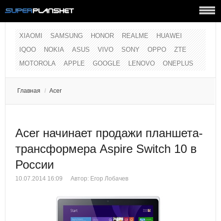
XIAOMI
SAMSUNG
HONOR
REALME
HUAWEI
IQOO
NOKIA
ASUS
VIVO
SONY
OPPO
ZTE
MOTOROLA
APPLE
GOOGLE
LENOVO
ONEPLUS
Главная
/
Acer
Acer начинает продажи планшета-
трансформера Aspire Switch 10 в
России
10.07.2014 16:09
Автор:
Егор Лобачев