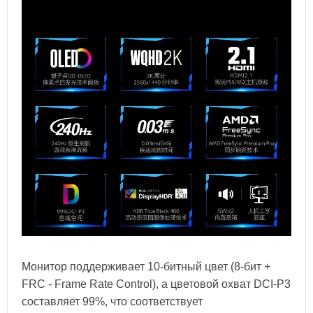
Монитор поддерживает 10-битный цвет (8-бит +
FRC - Frame Rate Control), а цветовой охват DCI-P3
составляет 99%, что соответствует