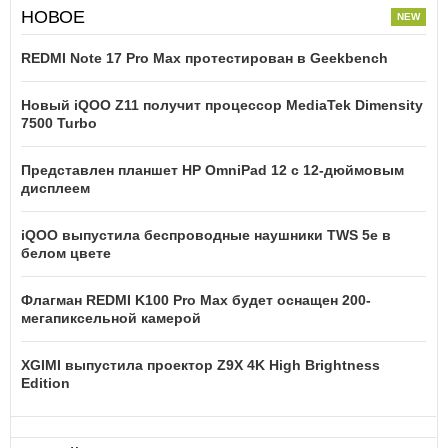
НОВОЕ
REDMI Note 17 Pro Max протестирован в Geekbench
Новый iQOO Z11 получит процессор MediaTek Dimensity
7500 Turbo
Представлен планшет HP OmniPad 12 с 12-дюймовым
дисплеем
iQOO выпустила беспроводные наушники TWS 5e в
белом цвете
Флагман REDMI K100 Pro Max будет оснащен 200-
мегапиксельной камерой
XGIMI выпустила проектор Z9X 4K High Brightness
Edition