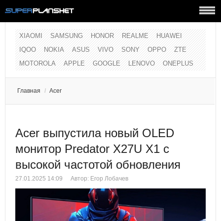
XIAOMI
SAMSUNG
HONOR
REALME
HUAWEI
IQOO
NOKIA
ASUS
VIVO
SONY
OPPO
ZTE
MOTOROLA
APPLE
GOOGLE
LENOVO
ONEPLUS
Главная
/
Acer
Acer выпустила новый OLED
монитор Predator X27U X1 с
высокой частотой обновления
27.01.2025 14:09
Автор:
Егор Лобачев