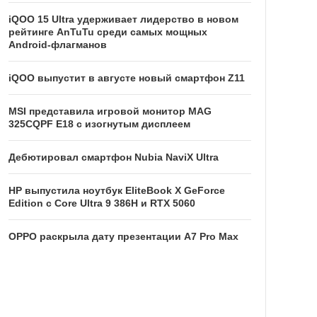
iQOO 15 Ultra удерживает лидерство в новом
рейтинге AnTuTu среди самых мощных
Android-флагманов
iQOO выпустит в августе новый смартфон Z11
MSI представила игровой монитор MAG
325CQPF E18 с изогнутым дисплеем
Дебютировал смартфон Nubia NaviX Ultra
HP выпустила ноутбук EliteBook X GeForce
Edition с Core Ultra 9 386H и RTX 5060
OPPO раскрыла дату презентации A7 Pro Max