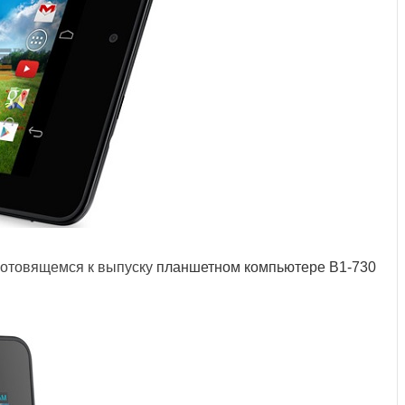
готовящемся к выпуску
планшетном компьютере B1-730