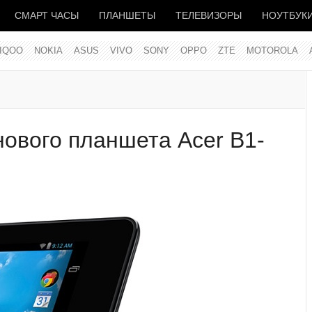
СМАРТ ЧАСЫ
ПЛАНШЕТЫ
ТЕЛЕВИЗОРЫ
НОУТБУК
IQOO
NOKIA
ASUS
VIVO
SONY
OPPO
ZTE
MOTOROLA
ового планшета Acer B1-