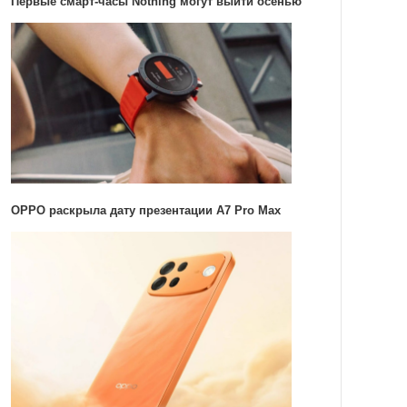
Первые смарт-часы Nothing могут выйти осенью
OPPO раскрыла дату презентации A7 Pro Max