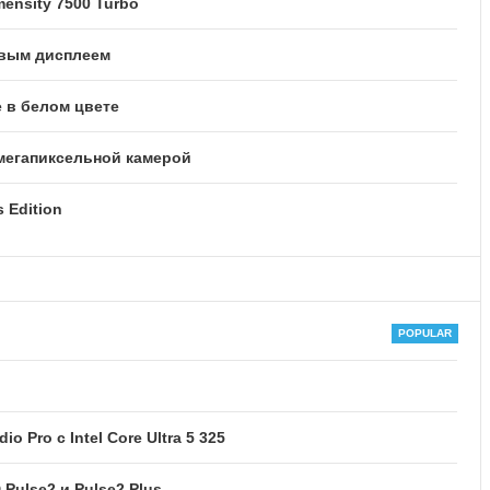
ensity 7500 Turbo
овым дисплеем
 в белом цвете
-мегапиксельной камерой
 Edition
 Pro с Intel Core Ultra 5 325
Pulse2 и Pulse2 Plus