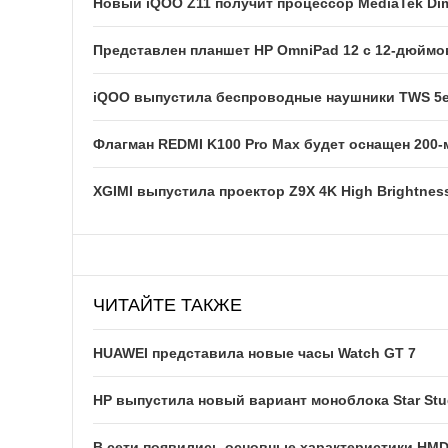
Новый iQOO Z11 получит процессор MediaTek Dim
Представлен планшет HP OmniPad 12 с 12-дюйм
iQOO выпустила беспроводные наушники TWS 5e
Флагман REDMI K100 Pro Max будет оснащен 200
XGIMI выпустила проектор Z9X 4K High Brightness
ЧИТАЙТЕ ТАКЖЕ
HUAWEI представила новые часы Watch GT 7
HP выпустила новый вариант моноблока Star Studio
В сети появились основные характеристики HMD 