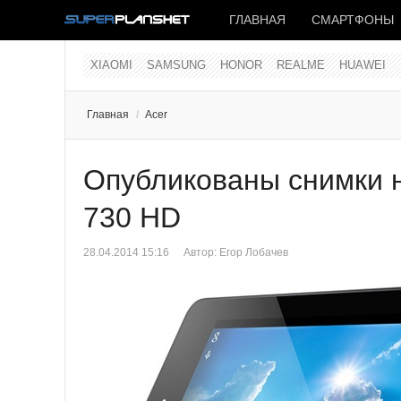
ГЛАВНАЯ
СМАРТФОНЫ
XIAOMI
SAMSUNG
HONOR
REALME
HUAWEI
Главная
/
Acer
Опубликованы снимки н
730 HD
28.04.2014 15:16
Автор:
Егор Лобачев