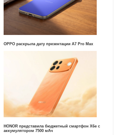
OPPO раскрыла дату презентации A7 Pro Max
HONOR представила бюджетный смартфон X6e с
аккумулятором 7500 мАч