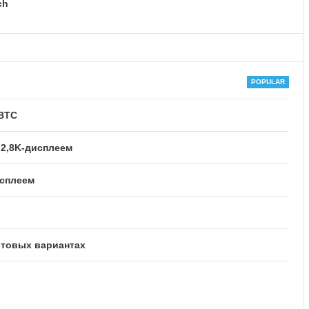
ch
NBTC
 2,8K-дисплеем
исплеем
етовых вариантах