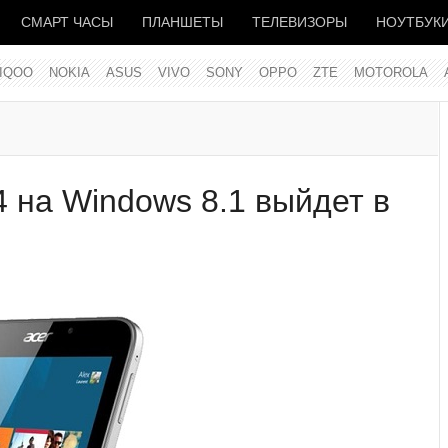
СМАРТ ЧАСЫ
ПЛАНШЕТЫ
ТЕЛЕВИЗОРЫ
НОУТБУК
IQOO
NOKIA
ASUS
VIVO
SONY
OPPO
ZTE
MOTOROLA
4 на Windows 8.1 выйдет в