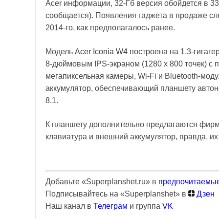
Acer информации, 32-Гб версия обойдется в 33
сообщается). Появления гаджета в продаже сле
2014-го, как предполагалось ранее.
Модель
Acer Iconia W4
построена на 1.3-гигаге
8-дюймовым IPS-экраном (1280 х 800 точек) с 
мегапиксельная камеры, Wi-Fi и Bluetooth-мод
аккумулятор, обеспечивающий планшету автоно
8.1.
К планшету дополнительно предлагаются фирме
клавиатура и внешний аккумулятор, правда, их 
Добавьте «Superplanshet.ru» в
предпочитаемые
Подписывайтесь на «Superplanshet» в
Дзен
Наш канал в
Телеграм
и группа
VK