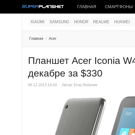
ГЛАВНАЯ
СМАРТФОНЫ
XIAOMI
SAMSUNG
HONOR
REALME
HUAWEI
Главная
/
Acer
Планшет Acer Iconia W
декабре за $330
06.12.2013 14:43
Автор:
Егор Лобачев