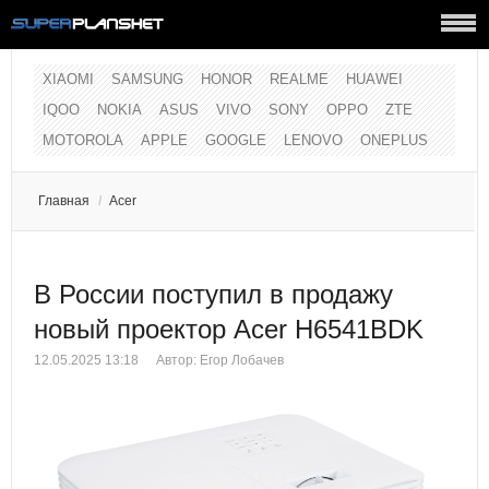
XIAOMI
SAMSUNG
HONOR
REALME
HUAWEI
IQOO
NOKIA
ASUS
VIVO
SONY
OPPO
ZTE
MOTOROLA
APPLE
GOOGLE
LENOVO
ONEPLUS
Главная
/
Acer
В России поступил в продажу
новый проектор Acer H6541BDK
12.05.2025 13:18
Автор:
Егор Лобачев